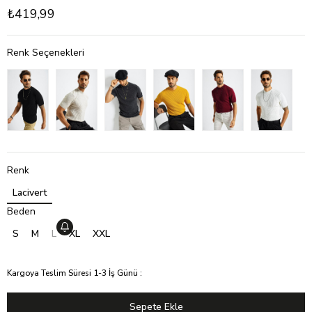
₺419,99
Renk Seçenekleri
Renk
Lacivert
Beden
S
M
L
XL
XXL
Kargoya Teslim Süresi 1-3 İş Günü
: