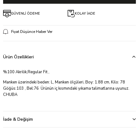
GÜVENLİ ÖDEME
KOLAY İADE
Fiyat Düşünce Haber Ver
Ürün Özellikleri
%100 Akrilik,Regular Fit ,
Manken üzerindeki beden: L, Manken ölçüleri, Boy: 1.88 cm, Kilo: 78
Göğüs:103 , Bel:76 Ürünün iç kısmındaki yıkama talimatlarına uyunuz.
CHUBA
İade & Değişim