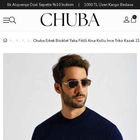
İlk Alışverişe Özel Sepette %10 İndirim | 1000 TL Üzeri Kargo Bedava
0
Chuba Erkek Bisiklet Yaka Fitilli Kısa Kollu İnce Triko Kazak 