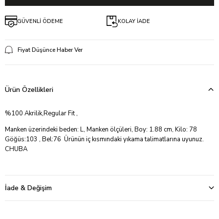
GÜVENLİ ÖDEME
KOLAY İADE
Fiyat Düşünce Haber Ver
Ürün Özellikleri
%100 Akrilik,Regular Fit ,
Manken üzerindeki beden: L, Manken ölçüleri, Boy: 1.88 cm, Kilo: 78
Göğüs:103 , Bel:76 Ürünün iç kısmındaki yıkama talimatlarına uyunuz.
CHUBA
İade & Değişim