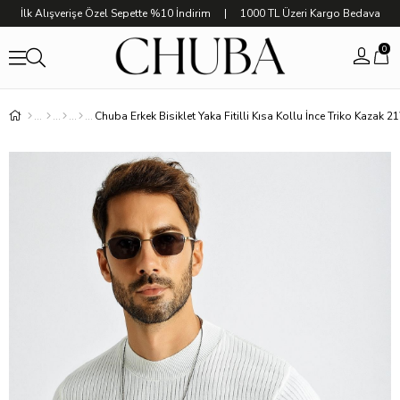
İlk Alışverişe Özel Sepette %10 İndirim | 1000 TL Üzeri Kargo Bedava
0
Chuba Erkek Bisiklet Yaka Fitilli Kısa Kollu İnce Triko Kazak 