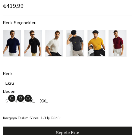
₺419,99
Renk Seçenekleri
Renk
Ekru
Beden
S
M
L
XL
XXL
Kargoya Teslim Süresi 1-3 İş Günü
: