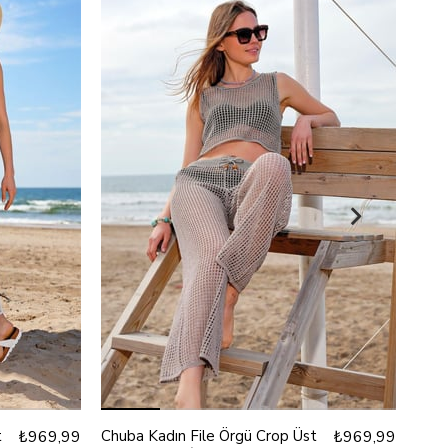
t
₺969,99
Chuba Kadın File Örgü Crop Üst
₺969,99
Chub