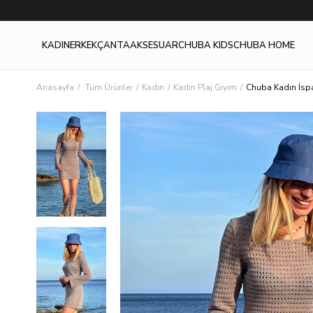
KADIN
ERKEK
ÇANTA
AKSESUAR
CHUBA KIDS
CHUBA HOME
Anasayfa
Tüm Ürünler
Kadın
Kadın Plaj Giyim
Chuba Kadın İspa