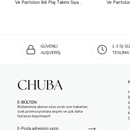
Ve Pantolon İkili Plaj Takımı Siyah
Ve Pantolon 
24S170
Vanilya 24
GÜVENLİ
1-3 İŞ G
ALIŞVERİŞ
TESLİMA
İ
E-BÜLTEN
İ
Bültenimize abone olun ve en son haberleri,
S
özel promosyonlara erişimi ve çok daha
M
fazlasını kaçırmayın!
G