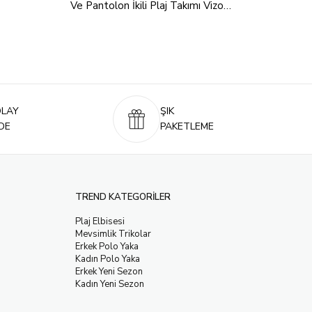
Ve Pantolon İkili Plaj Takımı Vizon
Çizgi
24S170
Kırm
OLAY
ŞIK
DE
PAKETLEME
TREND KATEGORİLER
Plaj Elbisesi
Mevsimlik Trikolar
Erkek Polo Yaka
Kadın Polo Yaka
Erkek Yeni Sezon
Kadın Yeni Sezon