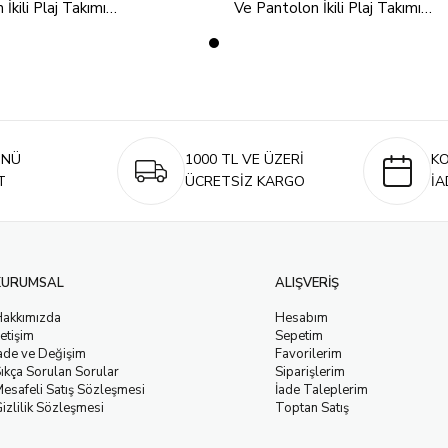
İkili Plaj Takımı
Ve Pantolon İkili Plaj Takımı
S170
Beyaz 24S170
ÜNÜ
1000 TL VE ÜZERİ
K
T
ÜCRETSİZ KARGO
İA
KURUMSAL
ALIŞVERİŞ
Hakkımızda
Hesabım
letişim
Sepetim
ade ve Değişim
Favorilerim
ıkça Sorulan Sorular
Siparişlerim
esafeli Satış Sözleşmesi
İade Taleplerim
izlilik Sözleşmesi
Toptan Satış