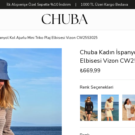
İlk Alışverişe Özel Sepette %10 İndirim | 1000 TL Üzeri Kargo Bedava
nyol Kol Ajurlu Mini Triko Plaj Elbisesi Vizon CW25S3025
Chuba Kadın İspanyol
Elbisesi Vizon CW
₺669,99
Renk Seçenekleri