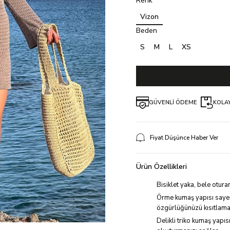
Renk
Vizon
Beden
S
M
L
XS
GÜVENLİ ÖDEME
KOLAY
Fiyat Düşünce Haber Ver
Ürün Özellikleri
Bisiklet yaka, bele otura
Örme kumaş yapısı sayes
özgürlüğünüzü kısıtlama
Delikli triko kumaş yapıs