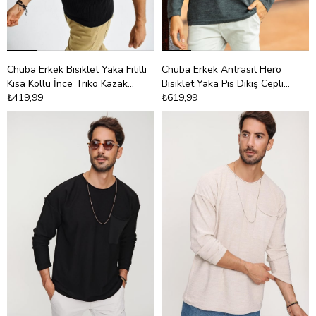
Chuba Erkek Bisiklet Yaka Fitilli
Chuba Erkek Antrasit Hero
Kısa Kollu İnce Triko Kazak
Bisiklet Yaka Pis Dikiş Cepli
21W301
₺419,99
Uzun Kol İnce Triko Kazak
₺619,99
22W202