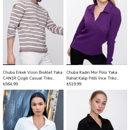
Chuba Erkek Vizon Bisiklet Yaka
Chuba Kadın Mor Polo Yaka
CAN1R Çizgili Casual Triko
Rahat Kalıp Fitilli İnce Triko
Kazak 22WM101
₺564,99
Kazak 22WK203
₺519,99