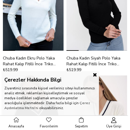
Chuba Kadın Ekru Polo Yaka
Chuba Kadın Siyah Polo Yaka
Rahat Kalıp Fitilli İnce Triko
Rahat Kalıp Fitilli İnce Triko
Kazak 22WK203
₺519,99
Kazak 22WK203
₺519,99
Çerezler Hakkında Bilgi
Ziyaretiniz sırasında kişisel verileriniz siteyi kullanımınızı
analiz etmek, reklamları kişiselleştirmek ve sosyal
medya özellikleri sağlamak amacıyla çerezler
aracılığıyla işlenmektedir. Daha fazla bilgi için
Çerez
Aydınlatma Metni’n
i
okuyabilirsiniz.
Anasayfa
Favorilerim
Sepetim
Üye Girişi