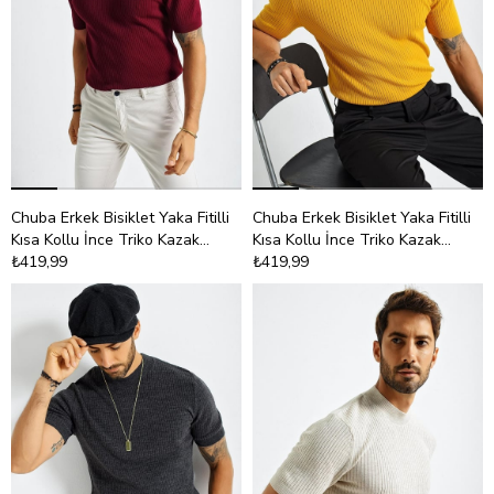
Chuba Erkek Bisiklet Yaka Fitilli
Chuba Erkek Bisiklet Yaka Fitilli
Kısa Kollu İnce Triko Kazak
Kısa Kollu İnce Triko Kazak
21W301
₺419,99
21W301
₺419,99