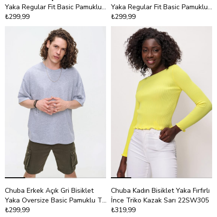
Yaka Regular Fit Basic Pamuklu
Yaka Regular Fit Basic Pamuklu
T-Shirt 21S101
₺299,99
T-Shirt 21S101
₺299,99
Chuba Erkek Açık Gri Bisiklet
Chuba Kadın Bisiklet Yaka Fırfırlı
Yaka Oversize Basic Pamuklu T-
İnce Triko Kazak Sarı 22SW305
Shirt 21S102
₺299,99
₺319,99