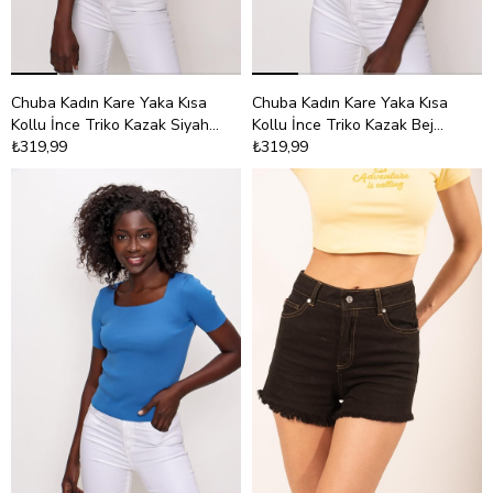
Chuba Kadın Kare Yaka Kısa
Chuba Kadın Kare Yaka Kısa
Kollu İnce Triko Kazak Siyah
Kollu İnce Triko Kazak Bej
22SW314
₺319,99
22SW314
₺319,99