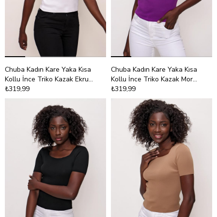
Chuba Kadın Kare Yaka Kısa
Chuba Kadın Kare Yaka Kısa
Kollu İnce Triko Kazak Ekru
Kollu İnce Triko Kazak Mor
22SW314
₺319,99
22SW314
₺319,99