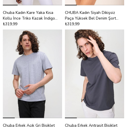
Chuba Kadın Kare Yaka Kısa
CHUBA Kadın Siyah Dikişsiz
Kollu İnce Triko Kazak İndigo
Paça Yüksek Bel Denim Şort
22SW314
₺319,99
21S602
₺319,99
Chuba Erkek Açık Gri Bisiklet
Chuba Erkek Antrasit Bisiklet