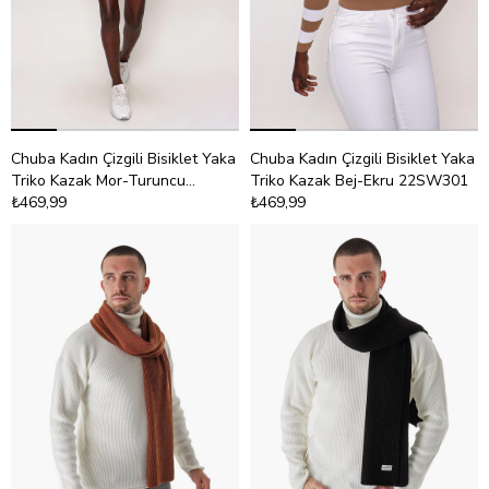
Chuba Kadın Çizgili Bisiklet Yaka
Chuba Kadın Çizgili Bisiklet Yaka
Triko Kazak Mor-Turuncu
Triko Kazak Bej-Ekru 22SW301
22SW301
₺469,99
₺469,99