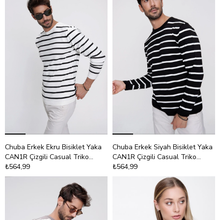
Chuba Erkek Ekru Bisiklet Yaka
Chuba Erkek Siyah Bisiklet Yaka
CAN1R Çizgili Casual Triko
CAN1R Çizgili Casual Triko
Kazak 22WM101
₺564,99
Kazak 22WM101
₺564,99