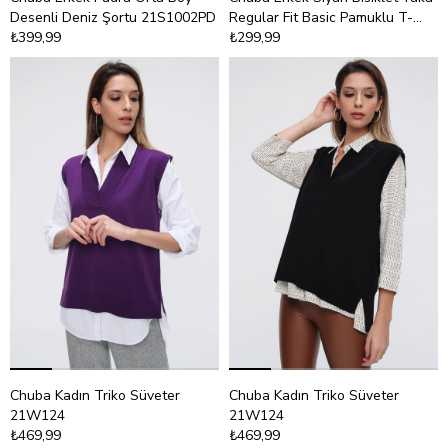
Desenli Deniz Şortu 21S1002PD
Regular Fit Basic Pamuklu T-
₺399,99
Shirt 21S101
₺299,99
Chuba Kadın Triko Süveter
Chuba Kadın Triko Süveter
21W124
21W124
₺469,99
₺469,99