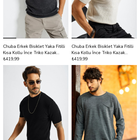
Chuba Erkek Bisiklet Yaka Fitilli
Chuba Erkek Bisiklet Yaka Fitilli
Kısa Kollu İnce Triko Kazak
Kısa Kollu İnce Triko Kazak
21W301
₺419,99
21W301
₺419,99