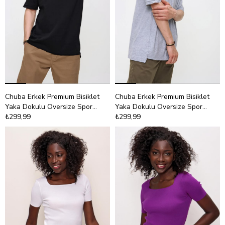
Chuba Erkek Premium Bisiklet
Chuba Erkek Premium Bisiklet
Yaka Dokulu Oversize Spor
Yaka Dokulu Oversize Spor
Kesim t-Shirt 21S105
₺299,99
Kesim t-Shirt 21S105
₺299,99