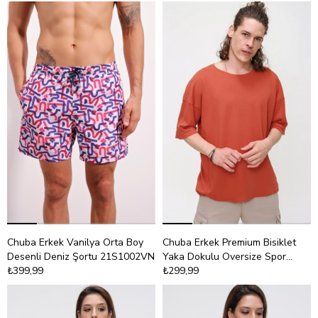
Chuba Erkek Vanilya Orta Boy
Chuba Erkek Premium Bisiklet
Desenli Deniz Şortu 21S1002VN
Yaka Dokulu Oversize Spor
₺399,99
Kesim t-Shirt 21S105
₺299,99