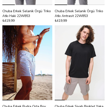
Chuba Erkek Selanik Örgü Triko
Chuba Erkek Selanik Örgü Triko
Atkı Haki 22W853
Atkı Antrasit 22W853
₺419,99
₺419,99
Chuba Erkek Pudra Orta Boy
Chuba Erkek Siyah Bisiklet Yaka