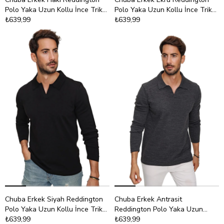
Polo Yaka Uzun Kollu İnce Triko
Polo Yaka Uzun Kollu İnce Triko
Kazak 22W403
₺639,99
Kazak 22W403
₺639,99
Chuba Erkek Siyah Reddington
Chuba Erkek Antrasit
Polo Yaka Uzun Kollu İnce Triko
Reddington Polo Yaka Uzun
Kazak 22W403
₺639,99
Kollu İnce Triko Kazak 22W403
₺639,99