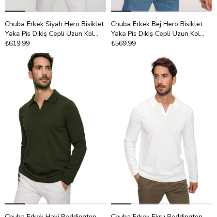
Chuba Erkek Siyah Hero Bisiklet
Chuba Erkek Bej Hero Bisiklet
Yaka Pis Dikiş Cepli Uzun Kol
Yaka Pis Dikiş Cepli Uzun Kol
İnce Triko Kazak 22W202
₺619,99
İnce Triko Kazak 22W202
₺569,99
Chuba Erkek Haki Reddington
Chuba Erkek Ekru Reddington