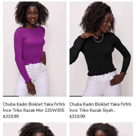
Chuba Kadın Bisiklet Yaka Fırfırlı
Chuba Kadın Bisiklet Yaka Fırfırlı
İnce Triko Kazak Mor 22SW305
İnce Triko Kazak Siyah
₺319,99
22SW305
₺319,99