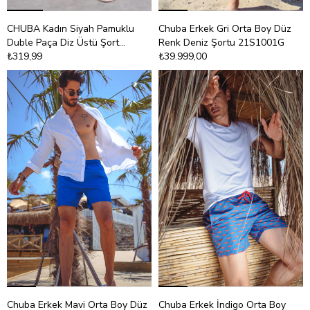
CHUBA Kadın Siyah Pamuklu
Chuba Erkek Gri Orta Boy Düz
Duble Paça Diz Üstü Şort
Renk Deniz Şortu 21S1001G
21S603
₺319,99
₺39.999,00
Chuba Erkek Mavi Orta Boy Düz
Chuba Erkek İndigo Orta Boy