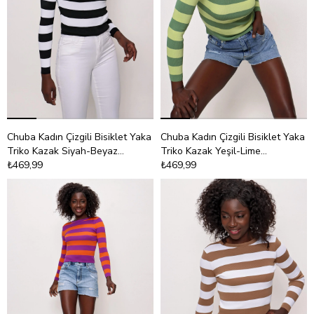
Chuba Kadın Çizgili Bisiklet Yaka
Chuba Kadın Çizgili Bisiklet Yaka
Triko Kazak Siyah-Beyaz
Triko Kazak Yeşil-Lime
22SW301
₺469,99
22SW301
₺469,99