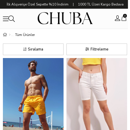
İlk Alışverişe Özel Sepette %10 İndirim | 1000 TL Üzeri Kargo Bedava
0
Tüm Ürünler
Sıralama
Filtreleme