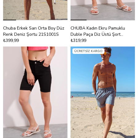
Chuba Erkek Sarı Orta Boy Düz
CHUBA Kadın Ekru Pamuklu
Renk Deniz Şortu 21S1001S
Duble Paça Diz Üstü Şort
₺399,99
21S603
₺319,99
ÜCRETSIZ KARGO