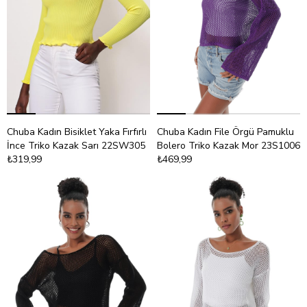
Chuba Kadın Bisiklet Yaka Fırfırlı
Chuba Kadın File Örgü Pamuklu
İnce Triko Kazak Sarı 22SW305
Bolero Triko Kazak Mor 23S1006
₺319,99
₺469,99