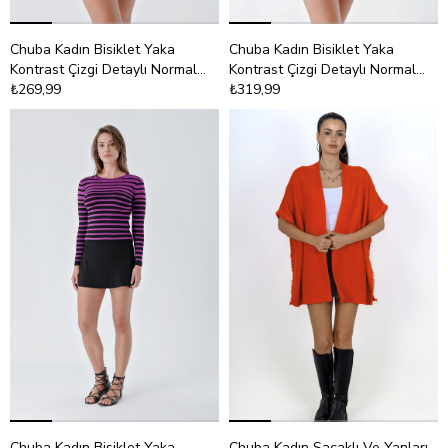
Chuba Kadın Bisiklet Yaka
Chuba Kadın Bisiklet Yaka
Kontrast Çizgi Detaylı Normal
Kontrast Çizgi Detaylı Normal
Kalıp Triko Kazak Taba-Beyaz
₺269,99
Kalıp Triko Kazak Mavi-Beyaz
₺319,99
24W106
24W106
Chuba Kadın Bisiklet Yaka
Chuba Kadın Saçaklı Ve Yanları