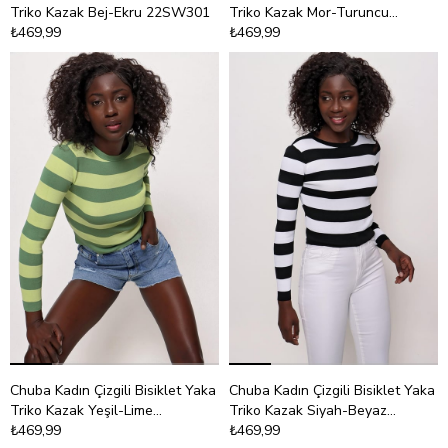
Triko Kazak Bej-Ekru 22SW301
Triko Kazak Mor-Turuncu
₺469,99
22SW301
₺469,99
Chuba Kadın Çizgili Bisiklet Yaka
Chuba Kadın Çizgili Bisiklet Yaka
Triko Kazak Yeşil-Lime
Triko Kazak Siyah-Beyaz
22SW301
₺469,99
22SW301
₺469,99