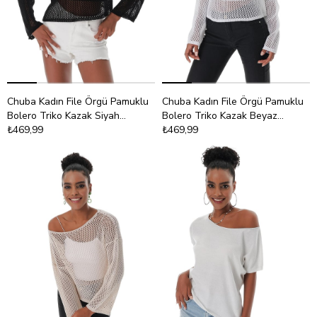
Chuba Kadın File Örgü Pamuklu
Chuba Kadın File Örgü Pamuklu
Bolero Triko Kazak Siyah
Bolero Triko Kazak Beyaz
23S1006
₺469,99
23S1006
₺469,99