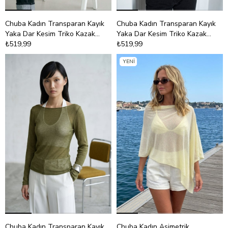
Chuba Kadın Transparan Kayık
Chuba Kadın Transparan Kayık
Yaka Dar Kesim Triko Kazak
Yaka Dar Kesim Triko Kazak
Beyaz 26S3045
₺519,99
Kahve 26S3045
₺519,99
YENI ÜRÜN
Chuba Kadın Transparan Kayık
Chuba Kadın Asimetrik