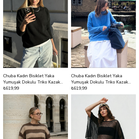
Chuba Kadın Bisiklet Yaka
Chuba Kadın Bisiklet Yaka
Yumuşak Dokulu Triko Kazak
Yumuşak Dokulu Triko Kazak
Siyah 26W3032
₺619,99
Mavi 26W3032
₺619,99