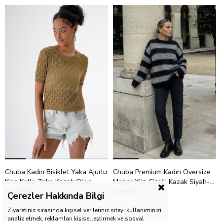
Chuba Kadın Bisiklet Yaka Ajurlu
Chuba Premium Kadın Oversize
Kısa Kollu Triko Kazak Olive
Moher Yün Çizgili Kazak Siyah-
24S167
₺419,99
Gri 26W3039
₺969,99
Çerezler Hakkında Bilgi
Ziyaretiniz sırasında kişisel verileriniz siteyi kullanımınızı
analiz etmek, reklamları kişiselleştirmek ve sosyal