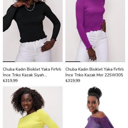
Chuba Kadın Bisiklet Yaka Fırfırlı
Chuba Kadın Bisiklet Yaka Fırfırlı
İnce Triko Kazak Siyah
İnce Triko Kazak Mor 22SW305
22SW305
₺319,99
₺319,99