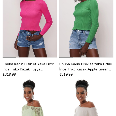
Chuba Kadın Bisiklet Yaka Fırfırlı
Chuba Kadın Bisiklet Yaka Fırfırlı
İnce Triko Kazak Fuşya
İnce Triko Kazak Apple Green
22SW305
₺319,99
22SW305
₺319,99