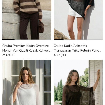
Chuba Premium Kadın Oversize
Chuba Kadın Asimetrik
Moher Yün Çizgili Kazak Kahve-
Transparan Triko Pelerin Panço
Bej 26W3039
₺969,99
Siyah 26S3044
₺599,99