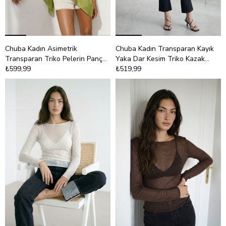
Chuba Kadın Asimetrik
Chuba Kadın Transparan Kayık
Transparan Triko Pelerin Panço
Yaka Dar Kesim Triko Kazak
Yeşil 26S3044
₺599,99
Siyah 26S3045
₺519,99