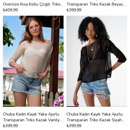
Oversize Kısa Kollu Çizgili Triko
Transparan Triko Kazak Beyaz
Kazak Beyaz-Navy 24S151
₺409,99
24S159
₺399,99
Chuba Kadın Kayık Yaka Ajurlu
Chuba Kadın Kayık Yaka Ajurlu
Transparan Triko Kazak Vanilya
Transparan Triko Kazak Siyah
24S159
₺399,99
24S159
₺399,99