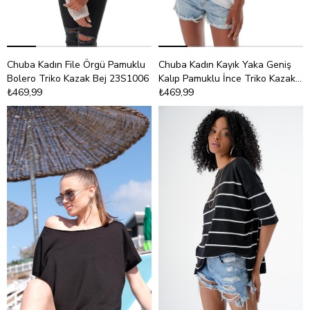
Chuba Kadın File Örgü Pamuklu
Chuba Kadın Kayık Yaka Geniş
Bolero Triko Kazak Bej 23S1006
Kalıp Pamuklu İnce Triko Kazak
₺469,99
Ekru 23S1018
₺469,99