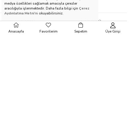
medya özellikleri sağlamak amacıyla çerezler
aracılığıyla işlenmektedir. Daha fazla bilgi için
Çerez
Aydınlatma Metni’n
i
okuyabilirsiniz.
GÜVENLİ
1-3 İŞ GÜNÜ
ALIŞVERİŞ
TESLİMAT
Anasayfa
Favorilerim
Sepetim
Üye Girişi
1000 TL VE ÜZERİ
KOLAY
ÜCRETSİZ KARGO
İADE
ŞIK
PAKETLEME
E-BÜLTEN
Bültenimize abone olun ve en son haberleri, özel promosyonlara erişimi
ve çok daha fazlasını kaçırmayın!