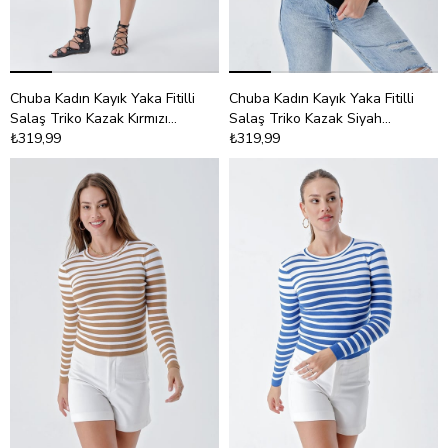
Chuba Kadın Kayık Yaka Fitilli
Chuba Kadın Kayık Yaka Fitilli
Salaş Triko Kazak Kırmızı
Salaş Triko Kazak Siyah
24W109
₺319,99
24W109
₺319,99