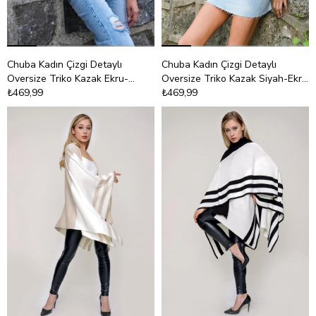
Chuba Kadın Çizgi Detaylı
Chuba Kadın Çizgi Detaylı
Oversize Triko Kazak Ekru-
Oversize Triko Kazak Siyah-Ekru
Lacivert 22WK257
₺469,99
22WK257
₺469,99