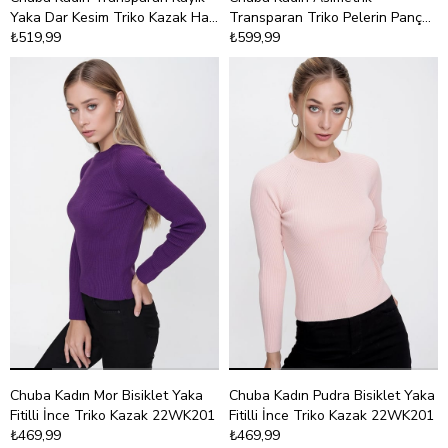
Yaka Dar Kesim Triko Kazak Haki
Transparan Triko Pelerin Panço
26S3045
₺519,99
Sarı 26S3044
₺599,99
Chuba Kadın Mor Bisiklet Yaka
Chuba Kadın Pudra Bisiklet Yaka
Fitilli İnce Triko Kazak 22WK201
Fitilli İnce Triko Kazak 22WK201
₺469,99
₺469,99