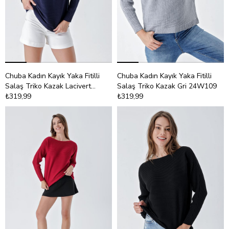
Chuba Kadın Kayık Yaka Fitilli
Chuba Kadın Kayık Yaka Fitilli
Salaş Triko Kazak Lacivert
Salaş Triko Kazak Gri 24W109
24W109
₺319,99
₺319,99