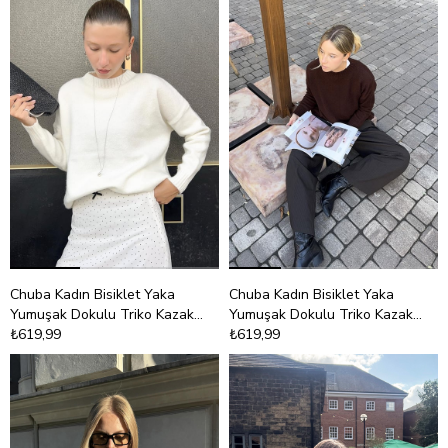
Chuba Kadın Bisiklet Yaka
Chuba Kadın Bisiklet Yaka
Yumuşak Dokulu Triko Kazak
Yumuşak Dokulu Triko Kazak
Beyaz 26W3032
₺619,99
Kahve 26W3032
₺619,99