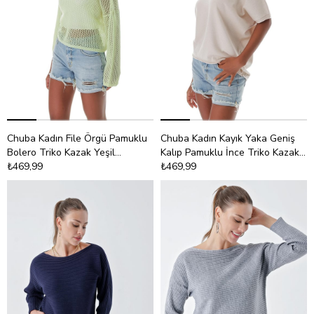
Chuba Kadın File Örgü Pamuklu
Chuba Kadın Kayık Yaka Geniş
Bolero Triko Kazak Yeşil
Kalıp Pamuklu İnce Triko Kazak
23S1006
₺469,99
Açık Bej 23S1018
₺469,99