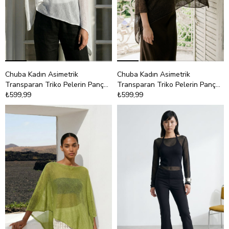
Chuba Kadın Asimetrik
Chuba Kadın Asimetrik
Transparan Triko Pelerin Panço
Transparan Triko Pelerin Panço
Beyaz 26S3044
₺599,99
Kahve 26S3044
₺599,99