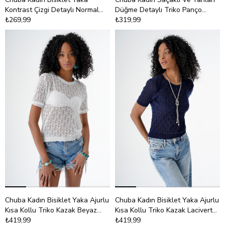
Kontrast Çizgi Detaylı Normal
Düğme Detaylı Triko Panço
Kalıp Triko Kazak Siyah-Mor
₺269,99
Oranj 24W149
₺319,99
24W106
Chuba Kadın Bisiklet Yaka Ajurlu
Chuba Kadın Bisiklet Yaka Ajurlu
Kısa Kollu Triko Kazak Beyaz
Kısa Kollu Triko Kazak Lacivert
24S167
₺419,99
24S167
₺419,99