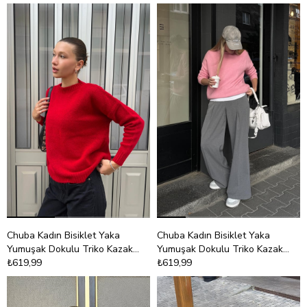
Chuba Kadın Bisiklet Yaka
Chuba Kadın Bisiklet Yaka
Yumuşak Dokulu Triko Kazak
Yumuşak Dokulu Triko Kazak
Kırmızı 26W3032
₺619,99
Pembe 26W3032
₺619,99