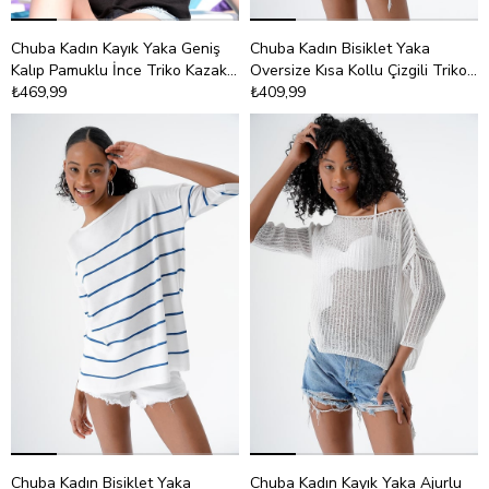
Chuba Kadın Kayık Yaka Geniş
Chuba Kadın Bisiklet Yaka
Kalıp Pamuklu İnce Triko Kazak
Oversize Kısa Kollu Çizgili Triko
Siyah 23S1018
₺469,99
Kazak Siyah-Beyaz 24S151
₺409,99
Chuba Kadın Bisiklet Yaka
Chuba Kadın Kayık Yaka Ajurlu