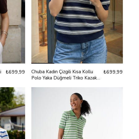
i
₺699,99
Chuba Kadın Çizgili Kısa Kollu
₺699,99
Polo Yaka Düğmeli Triko Kazak
Lacivert 26S3041