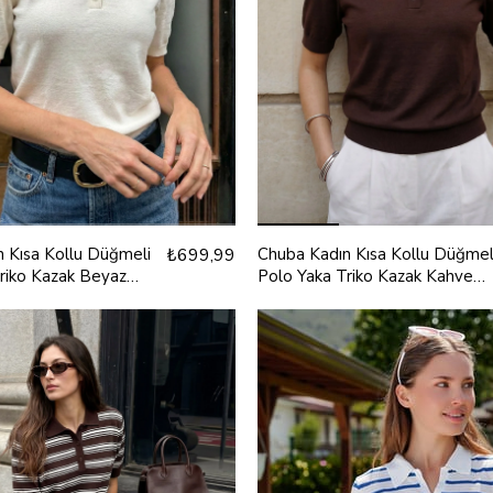
 Kısa Kollu Düğmeli
₺699,99
Chuba Kadın Kısa Kollu Düğmel
riko Kazak Beyaz
Polo Yaka Triko Kazak Kahve
26S3042