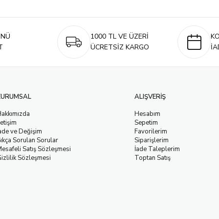
ÜNÜ
1000 TL VE ÜZERİ
K
T
ÜCRETSİZ KARGO
İA
KURUMSAL
ALIŞVERİŞ
Hakkımızda
Hesabım
letişim
Sepetim
ade ve Değişim
Favorilerim
ıkça Sorulan Sorular
Siparişlerim
esafeli Satış Sözleşmesi
İade Taleplerim
izlilik Sözleşmesi
Toptan Satış