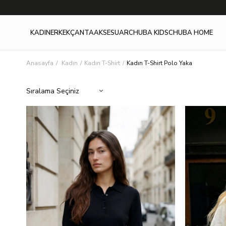
KADIN
ERKEK
ÇANTA
AKSESUAR
CHUBA KIDS
CHUBA HOME
Anasayfa
Kadın
Kadın T-Shirt
Kadın T-Shirt Polo Yaka