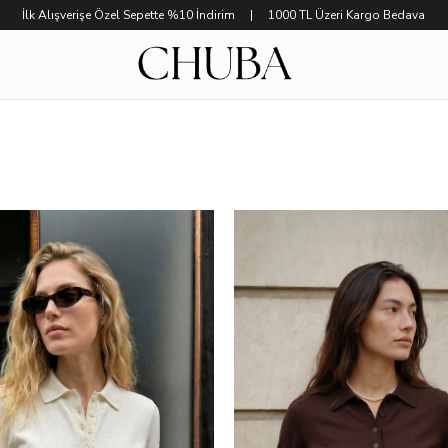
İlk Alışverişe Özel Sepette %10 İndirim | 1000 TL Üzeri Kargo Bedava