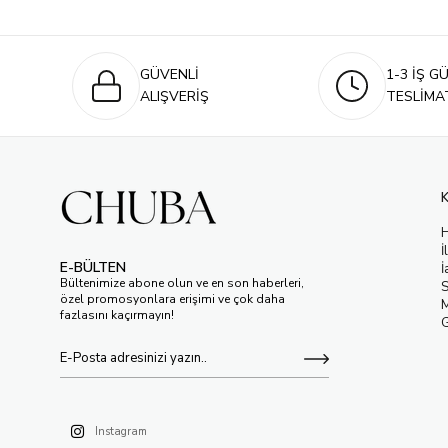
GÜVENLİ
1-3 İŞ G
ALIŞVERİŞ
TESLİMA
İ
E-BÜLTEN
İ
Bültenimize abone olun ve en son haberleri,
S
özel promosyonlara erişimi ve çok daha
M
fazlasını kaçırmayın!
G
Instagram